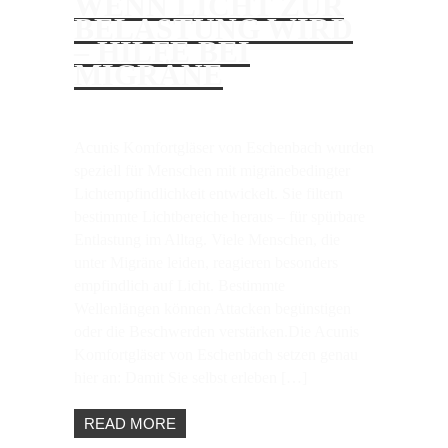
WENN LICHT ZUR
BELASTUNG WIRD
– HILFE BEI
MIGRÄNE
Acunis Komfortgläser von Eschenbach wurden
speziell für Menschen mit migränebedingter
Lichtempfindlichkeit entwickelt. Sie filtern
bestimmte Lichtbereiche heraus – für spürbare
Entlastung im Alltag. Viele Menschen, die
unter Migräne leiden, reagieren besonders
empfindlich auf Licht. Bestimmte
Wellenlängen können Attacken begünstigen
oder die Beschwerden verstärken.Die Acunis
Komfortgläser von Eschenbach setzen genau
hier an: Damit Sie selbst erleben […]
READ MORE