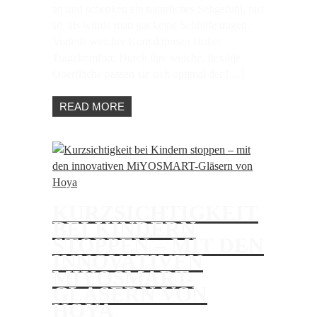
an und schenken ein natürliches Sehgefühl, fast
so, als würde man gar keine Sehhilfe tragen.
Vorteile weicher Kontaktlinsen Hoher
Tragekomfort: Durch ihre weiche, flexible
Oberfläche passen sie sich optimal der […]
READ MORE
KURZSICHTIGKEIT
BEI KINDERN
STOPPEN – MIT DEN
INNOVATIVEN
MIYOSMART-
GLÄSERN VON
HOYA