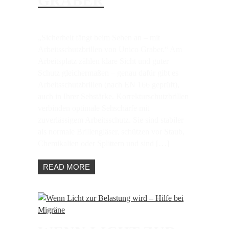
GRABER
„Sicherheit fängt beim Sehen an – mit
Arbeitsschutzbrillen von Unico Graber.“ Am
Arbeitsplatz zählen klare Sicht und guter
Schutz gleichermaßen – genau dafür gibt es
Arbeitsschutzbrillen (nach EN 166 geprüft),
auch in Ihrer Sehstärke. Korrekturschutzbrillen
verbinden optimale Sehschärfe mit
zuverlässigem Arbeitsschutz. Sie sind stabiler
als normale Brillengläser, schützen vor Staub,
Chemikalien oder Splittern und sind […]
READ MORE