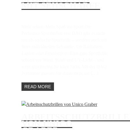
MIT SEHSCHÄRFE
Mehr sehen. Mehr Spaß am Sport Die
Performer Sportbrillen von DAO gibt es nicht
nur als stylische Sportbrille – sondern auch mit
Ihrer individuellen Sehstärke. Ob Radfahren,
Laufen oder Freizeitsport: Eine gute Sportbrille
schützt vor Wind, Staub und UV-Licht – und
sorgt gleichzeitig für klare Sicht. Mit der DAO
Performer müssen Sie dabei nicht auf […]
READ MORE
ARBEITSSCHUTZBRILLE
VON UNICO