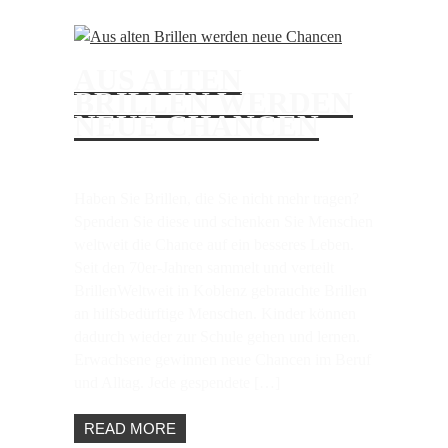
AUS ALTEN
BRILLEN WERDEN
NEUE CHANCEN
Haben Sie Brillen, die Sie nicht mehr tragen?
Spenden Sie diese und schenken Sie Menschen
weltweit die Chance auf ein besseres Leben.
Seit den 70er-Jahren sammelt und verteilt
BrillenWeltweit in Koblenz gebrauchte Brillen
an hilfsbedürftige Menschen. Kinder können
dadurch wieder zur Schule gehen und lernen.
Erwachsene gewinnen neue Chancen im Beruf
und Alltag. Jede gespendete […]
READ MORE