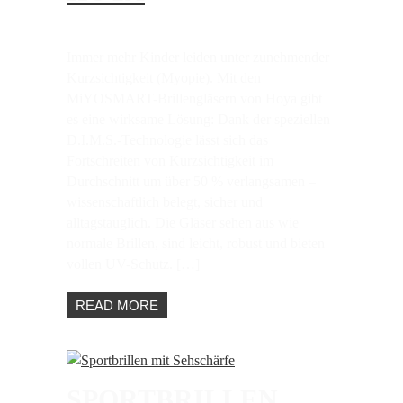
Immer mehr Kinder leiden unter zunehmender
Kurzsichtigkeit (Myopie). Mit den
MiYOSMART-Brillengläsern von Hoya gibt
es eine wirksame Lösung: Dank der speziellen
D.I.M.S.-Technologie lässt sich das
Fortschreiten von Kurzsichtigkeit im
Durchschnitt um über 50 % verlangsamen –
wissenschaftlich belegt, sicher und
alltagstauglich. Die Gläser sehen aus wie
normale Brillen, sind leicht, robust und bieten
vollen UV-Schutz. […]
READ MORE
SPORTBRILLEN