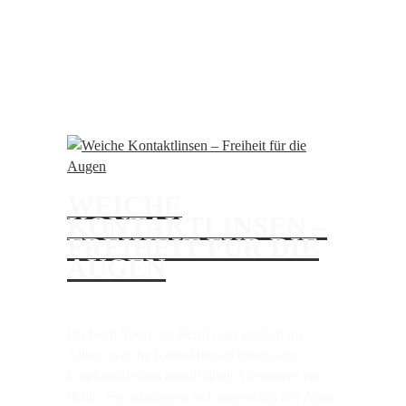
EXTRAS
WEICHE
KONTAKTLINSEN –
FREIHEIT FÜR DIE
AUGEN
Ob beim Sport, im Beruf oder einfach im
Alltag: weiche Kontaktlinsen bieten eine
komfortable und unauffällige Alternative zur
Brille. Sie schmiegen sich angenehm ans Auge